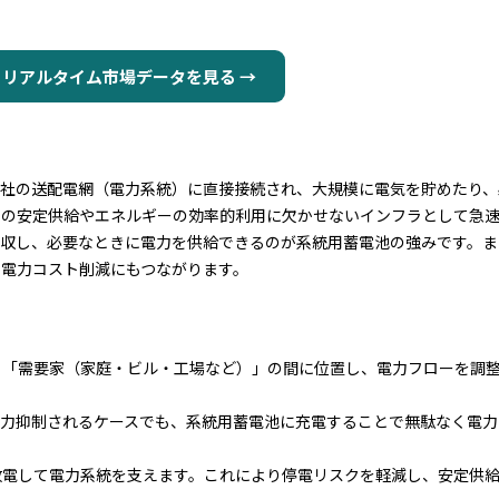
リアルタイム市場データを見る →
ge）とは、電力会社の送配電網（電力系統）に直接接続され、大規模に電気を
力の安定供給やエネルギーの効率的利用に欠かせないインフラとして急
吸収し、必要なときに電力を供給できるのが系統用蓄電池の強みです。ま
や電力コスト削減にもつながります。
」「需要家（家庭・ビル・工場など）」の間に位置し、電力フローを調
出力抑制されるケースでも、系統用蓄電池に充電することで無駄なく電力
放電して電力系統を支えます。これにより停電リスクを軽減し、安定供