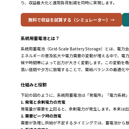
り、収益最大化と運用負荷削減を同時に実現します。
無料で収益を試算する（シミュレーター）→
系統用蓄電池とは？
系統用蓄電池（Grid-Scale Battery Stora
エネルギーの普及拡大や電力需要の変動が増える中で、電
候や時間帯によって出力が大きく変動します。この変動を
高い昼間や夕方に放電することで、需給バランスの最適化
仕組みと役割
下記の図のように、系統用蓄電池は「発電所」「電力系統
1. 発電と余剰電力の充電
発電量が需要を上回ると、余剰電力が発生します。本来は
2. 需要ピーク時の放電
需要が急増し供給が不足するタイミングでは、蓄電池から