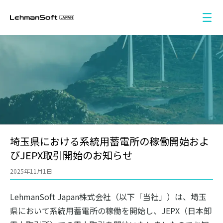
KEYBUSINESS
系統用蓄電池アグリゲーター・運用代行
会社概要
小売電力サービス
NEWS
分散型蓄電池アグリゲーション事業
電力市場ナレッジ
埼玉県における系統用蓄電所の稼働開始およ
EMSサービス
びJEPX取引開始のお知らせ
蓄電池シミュレーション
系統用蓄電所 投資・開発事業
2025年11月1日
問い合わせ
LehmanSoft Japan株式会社（以下「当社」）は、埼玉
Language
県において系統用蓄電所の稼働を開始し、JEPX（日本卸