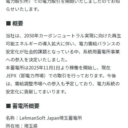
中文
電力取引所）での電力取引を開始いたしましたのでお知
らせいたします。
English
■ 概要
日本語
当社は、2050年カーボンニュートラル実現に向けた再生
可能エネルギーの導入拡大に伴い、電力需給バランスの
安定化が社会的課題となっている中、系統用蓄電所事業
への参入を決定いたしました。
本蓄電所は2025年11月1日より稼働を開始し、現在
JEPX（卸電力市場）での取引を行っております。今後
は、需給調整市場への参入も予定しており、電力系統の
安定化に貢献してまいります。
■ 蓄電所概要
名称：LehmanSoft Japan埼玉蓄電所
所在地：埼玉県